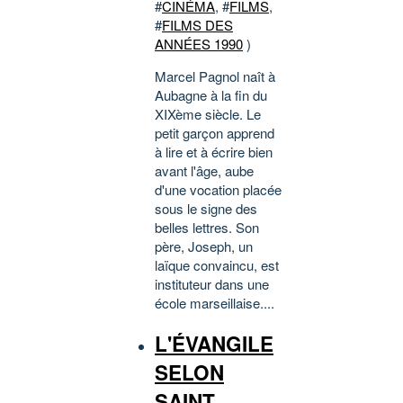
#
CINÉMA
, #
FILMS
,
#
FILMS DES
ANNÉES 1990
)
Marcel Pagnol naît à
Aubagne à la fin du
XIXème siècle. Le
petit garçon apprend
à lire et à écrire bien
avant l'âge, aube
d'une vocation placée
sous le signe des
belles lettres. Son
père, Joseph, un
laïque convaincu, est
instituteur dans une
école marseillaise....
L'ÉVANGILE
SELON
SAINT