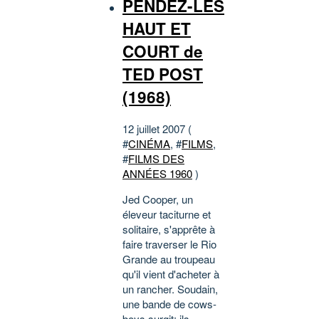
PENDEZ-LES
HAUT ET
COURT de
TED POST
(1968)
12 juillet 2007 (
#
CINÉMA
, #
FILMS
,
#
FILMS DES
ANNÉES 1960
)
Jed Cooper, un
éleveur taciturne et
solitaire, s'apprête à
faire traverser le Rio
Grande au troupeau
qu'il vient d'acheter à
un rancher. Soudain,
une bande de cows-
boys surgit: ils