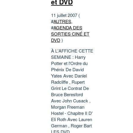
et DVD
11 juillet 2007 (
#
AUTRES
,
#
AGENDA DES
SORTIES CINÉ ET
DVD
)
À L'AFFICHE CETTE
SEMAINE : Harry
Potter et l'Ordre du
Phénix De David
Yates Avec Daniel
Radcliffe , Rupert
Grint Le Contrat De
Bruce Beresford
Avec John Cusack ,
Morgan Freeman
Hostel - Chapitre II D'
Eli Roth Avec Lauren
German , Roger Bart
LES DVD...