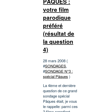
PÂQUES :
votre film
parodique
préféré
(résultat de
la question
4)
28 mars 2008 (
#
SONDAGES
,
#
SONDAGE N°3 :
spécial Pâques
)
La 4ème et dernière
question de ce grand
sondage spécial
Pâques était, je vous
le rappelle: parmi ces
2 films parodiant