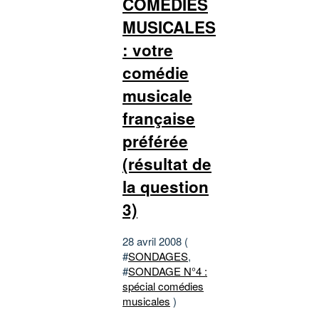
COMÉDIES
MUSICALES
: votre
comédie
musicale
française
préférée
(résultat de
la question
3)
28 avril 2008 (
#
SONDAGES
,
#
SONDAGE N°4 :
spécial comédies
musicales
)