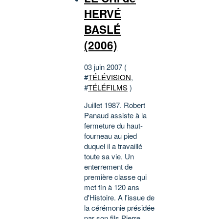
HERVÉ
BASLÉ
(2006)
03 juin 2007 (
#
TÉLÉVISION
,
#
TÉLÉFILMS
)
Juillet 1987. Robert
Panaud assiste à la
fermeture du haut-
fourneau au pied
duquel il a travaillé
toute sa vie. Un
enterrement de
première classe qui
met fin à 120 ans
d'Histoire. A l'issue de
la cérémonie présidée
par son fils Pierre,