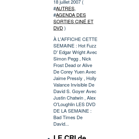
18 juillet 2007 (
#
AUTRES
,
#
AGENDA DES
SORTIES CINÉ ET
DVD
)
À L'AFFICHE CETTE
SEMAINE : Hot Fuzz
D' Edgar Wright Avec
Simon Pegg , Nick
Frost Dead or Alive
De Corey Yuen Avec
Jaime Pressly , Holly
Valance Invisible De
David S. Goyer Avec
Justin Chatwin , Alex
O'Loughlin LES DVD
DE LA SEMAINE :
Bad Times De
David...
LE CRI de