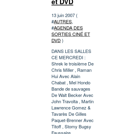
et DVD
13 juin 2007 (
#
AUTRES
,
#
AGENDA DES
SORTIES CINÉ ET
DVD
)
DANS LES SALLES
CE MERCREDI :
Shrek le troisième De
Chris Miller , Raman
Hui Avec Alain
Chabat , Mel Hondo
Bande de sauvages
De Walt Becker Avec
John Travolta , Martin
Lawrence Gomez &
Tavarès De Gilles
Paquet-Brenner Avec
Titoff , Stomy Bugsy
Faussaire...