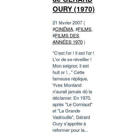
OURY (1970)
21 février 2007 (
#
CINÉMA
, #
FILMS
,
#
FILMS DES
ANNÉES 1970
)
"C'est l'or ! Il est l'or !
L'or de se réveiller !
Mon seignor, il est
huit or !..." Cette
fameuse réplique,
Yves Montand
n'aurait jamais dû la
déclamer. En 1970,
après "Le Corniaud"
et "La Grande
Vadrouille", Gérard
Oury s'apprête à
reformer pour la...