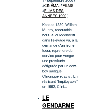
17 septembre 2006 (
#
CINÉMA
, #
FILMS
,
#
FILMS DES
ANNÉES 1990
)
Kansas 1880. William
Munny, redoutable
hors-la-loi reconverti
dans l'élevage va, à la
demande d'un jeune
tueur, reprendre du
service pour venger
une prostituée
défigurée par un cow-
boy sadique.
Chronique et avis : En
réalisant "Impitoyable"
en 1992, Clint...
LE
GENDARME